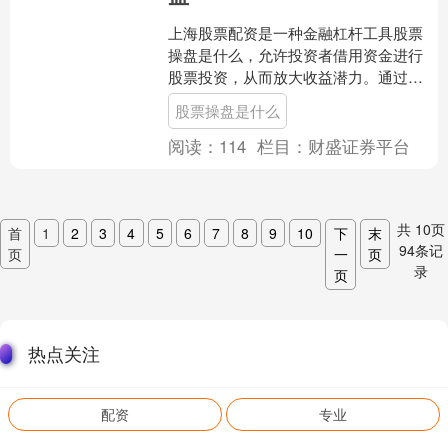
上海股票配资是一种金融杠杆工具股票
操盘是什么，允许投资者借用资金进行
股票投资，从而放大收益潜力。通过配
资，投资者可以以较小的本金撬动更大
股票操盘是什么
的资金，提高投资回报率。....
阅读：
114
栏目：
财盛证券平台
共
10
页
首
1
2
3
4
5
6
7
8
9
10
下
末
94
条记
页
一
页
录
页
热点关注
配资
专业